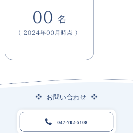
お
問
い
合
わ
せ
047-702-5108