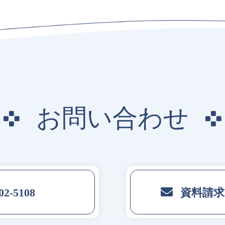
お
問
い
合
わ
せ
02-5108
資料請