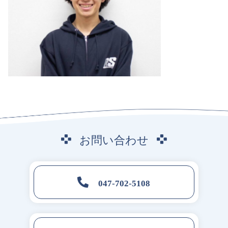
お
問
い
合
わ
せ
047-702-5108