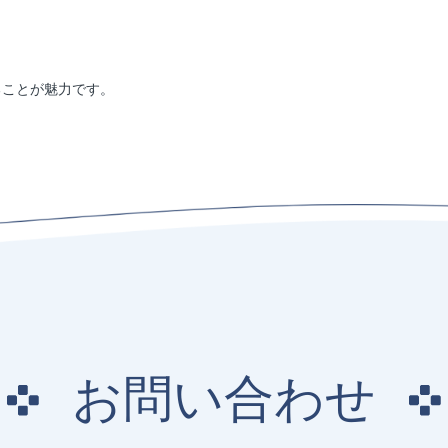
ることが魅力です。
お
問
い
合
わ
せ